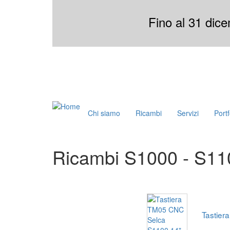
Salta
al
Fino al 31 dice
contenuto
principale
Chi siamo
Ricambi
Servizi
Portf
Toggle
menu
Ricambi S1000 - S11
Tastier