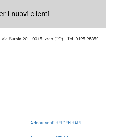
 i nuovi clienti
Via Burolo 22, 10015 Ivrea (TO) - Tel. 0125 253501
Cerca
Navigazione
Azionamenti HEIDENHAIN
principale