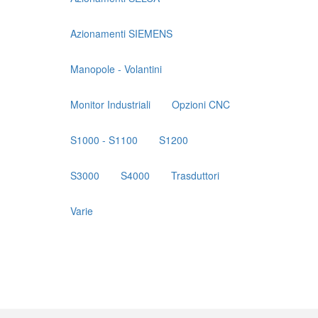
Ricambi
su
Azionamenti SIEMENS
pagine
Manopole - Volantini
prodotto
Monitor Industriali
Opzioni CNC
S1000 - S1100
S1200
S3000
S4000
Trasduttori
Varie