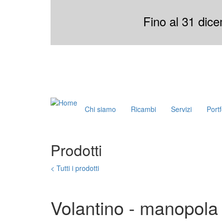
Salta
al
Fino al 31 dice
contenuto
principale
Chi siamo
Ricambi
Servizi
Portf
Toggle
menu
Prodotti
< Tutti i prodotti
Volantino - manopola