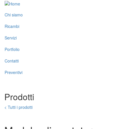
Salta
al
Toggle
contenuto
Chi siamo
menu
principale
Ricambi
Servizi
Portfolio
Contatti
Preventivi
Prodotti
< Tutti i prodotti