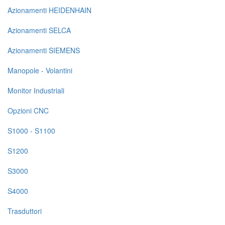
Azionamenti HEIDENHAIN
Navigazione
principale
Azionamenti SELCA
Ricambi
Azionamenti SIEMENS
su
Manopole - Volantini
pagine
Monitor Industriali
prodotto
Opzioni CNC
S1000 - S1100
S1200
S3000
S4000
Trasduttori