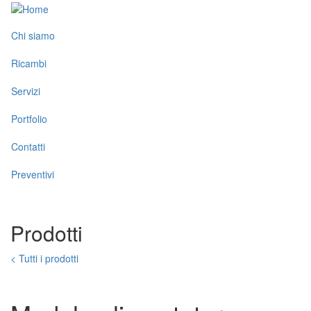
Salta
al
Toggle
contenuto
Chi siamo
menu
principale
Ricambi
Servizi
Portfolio
Contatti
Preventivi
Prodotti
< Tutti i prodotti