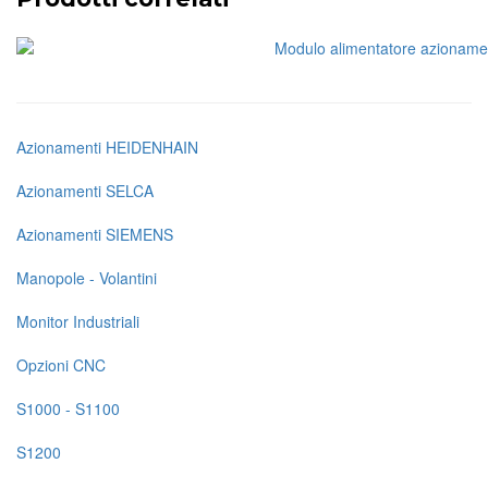
Azionamenti HEIDENHAIN
Navigazione
principale
Azionamenti SELCA
Ricambi
Azionamenti SIEMENS
su
Manopole - Volantini
pagine
Monitor Industriali
prodotto
Opzioni CNC
S1000 - S1100
S1200