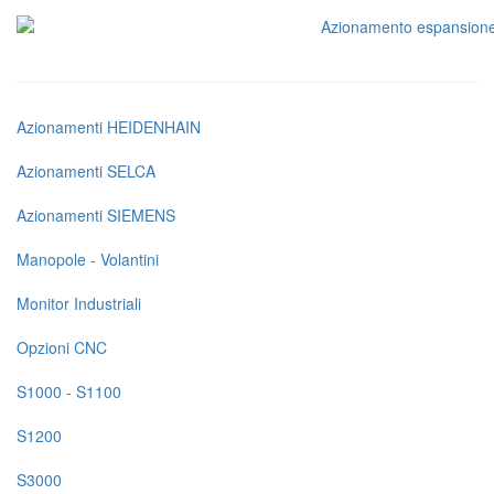
Azionamenti HEIDENHAIN
Navigazione
principale
Azionamenti SELCA
Ricambi
Azionamenti SIEMENS
su
Manopole - Volantini
pagine
Monitor Industriali
prodotto
Opzioni CNC
S1000 - S1100
S1200
S3000