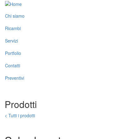
Salta
al
Toggle
contenuto
Chi siamo
menu
principale
Ricambi
Servizi
Portfolio
Contatti
Preventivi
Prodotti
< Tutti i prodotti