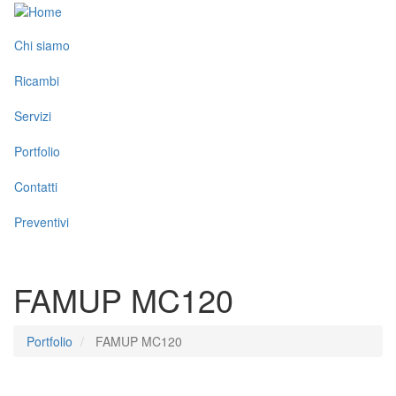
Salta
al
Toggle
contenuto
Chi siamo
menu
principale
Ricambi
Servizi
Portfolio
Contatti
Preventivi
FAMUP MC120
Portfolio
FAMUP MC120